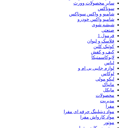
سایر محصولات وورث
سوناکس
شامپو و واکس سوناکس
شامپو واکس خودرو
شیشه شوی
صنعتی
فرمول 1
فلاسک و لیوان
کوئیک کلین
کیف و کفش
لابوکاسمتیکا
لباس
لوازم جانبی بی ام و
لوکاس
لیکو مولی
مانیاک
مایکل
محصولات
مدیریت
مفرا
مواد دیتیلینگ حرفه ای مفرا
مواد کارواش مفرا
موتور
موتور سیکلت مفرا