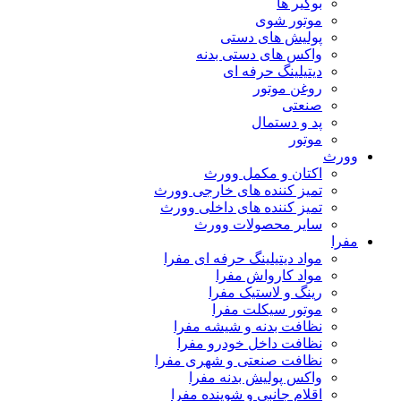
بوگیر ها
موتور شوی
پولیش های دستی
واکس های دستی بدنه
دیتیلینگ حرفه ای
روغن موتور
صنعتی
پد و دستمال
موتور
وورث
اکتان و مکمل وورث
تمیز کننده های خارجی وورث
تمیز کننده های داخلی وورث
سایر محصولات وورث
مفرا
مواد دیتیلینگ حرفه ای مفرا
مواد کارواش مفرا
رینگ و لاستیک مفرا
موتور سیکلت مفرا
نظافت بدنه و شیشه مفرا
نظافت داخل خودرو مفرا
نظافت صنعتی و شهری مفرا
واکس پولیش بدنه مفرا
اقلام جانبی و شوینده مفرا