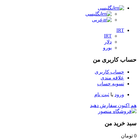
انگلیسی
انگلیسی
عربی
IRT
IRT
دلار
یورو
حساب کاربری من
حساب کاربری
علاقه مندی
تسویه حساب
ورود
یا
ثبت نام
هم اکنون سفارش دهید
سبد خرید من
0
تومان