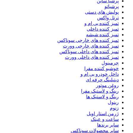
پرشیا ساین
پرشیاتو
پولیش های دستی
ترتل واکس
تمیز کننده بی ام و
تمیز کننده داخلی
تمیز کننده شیشه
تمیز کننده های خارجی سوناکس
تمیز کننده های خارجی وورث
تمیز کننده های داخلی سوناکس
تمیز کننده های داخلی وورث
جرمینول
خوشبو کننده مفرا
داخل خودرو بی ام و
دیتیلینگ حرفه ای
روغن موتور
رینگ و لاستیک مفرا
رینگ و لاستیک ها
رینول
زنوم
ژرمن استار اویل
ساعت و عینک
سایر برندها
سایر محصولات سوناکس