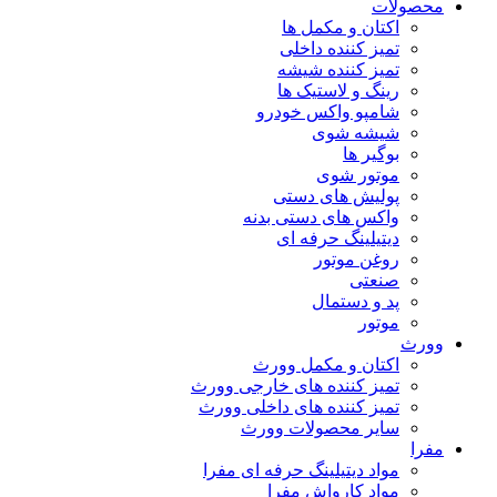
محصولات
اکتان و مکمل ها
تمیز کننده داخلی
تمیز کننده شیشه
رینگ و لاستیک ها
شامپو واکس خودرو
شیشه شوی
بوگیر ها
موتور شوی
پولیش های دستی
واکس های دستی بدنه
دیتیلینگ حرفه ای
روغن موتور
صنعتی
پد و دستمال
موتور
وورث
اکتان و مکمل وورث
تمیز کننده های خارجی وورث
تمیز کننده های داخلی وورث
سایر محصولات وورث
مفرا
مواد دیتیلینگ حرفه ای مفرا
مواد کارواش مفرا