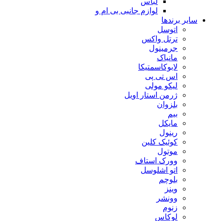
لباس
لوازم جانبی بی ام و
سایر برندها
اتوسل
ترتل واکس
جرمینول
مانیاک
لابوکاسمتیکا
اس تی پی
لیکو مولی
ژرمن استار اویل
بلزوان
بیم
مایکل
رینول
کوئیک کلین
موتول
وورک استاف
اتو اشلوسل
بلوچم
وینز
وونشر
زنوم
لوکاس