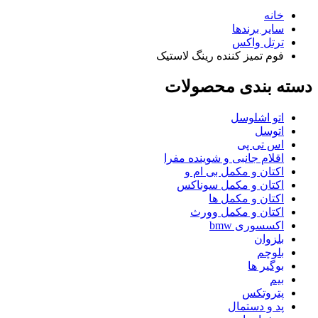
خانه
سایر برندها
ترتل واکس
فوم تمیز کننده رینگ لاستیک
دسته بندی محصولات
اتو اشلوسل
اتوسل
اس تی پی
اقلام جانبی و شوینده مفرا
اکتان و مکمل بی ام و
اکتان و مکمل سوناکس
اکتان و مکمل ها
اکتان و مکمل وورث
اکسسوری bmw
بلزوان
بلوچم
بوگیر ها
بیم
پتروتکس
پد و دستمال