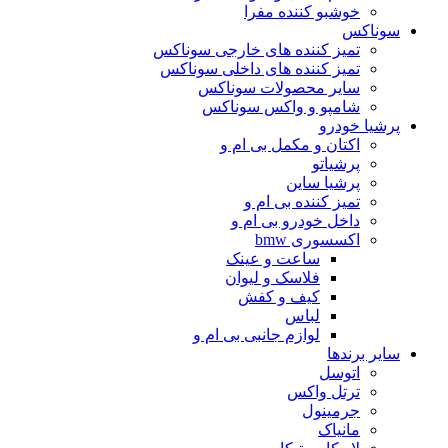
خوشبو کننده مفرا
سوناکس
تمیز کننده های خارجی سوناکس
تمیز کننده های داخلی سوناکس
سایر محصولات سوناکس
شامپو و واکس سوناکس
پرشیا خودرو
اکتان و مکمل بی ام و
پرشیاتو
پرشیا ساین
تمیز کننده بی ام و
داخل خودرو بی ام و
اکسسوری bmw
ساعت و عینک
فلاسک و لیوان
کیف و کفش
لباس
لوازم جانبی بی ام و
سایر برندها
اتوسل
ترتل واکس
جرمینول
مانیاک