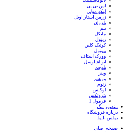
لابوکاسمتیکا
اس تی پی
لیکو مولی
ژرمن استار اویل
بلزوان
بیم
مایکل
رینول
کوئیک کلین
موتول
وورک استاف
اتو اشلوسل
بلوچم
وینز
وونشر
زنوم
لوکاس
پتروتکس
فرمول 1
منصور مگ
درباره فروشگاه
تماس با ما
صفحه اصلی