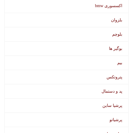
اکسسوری bmw
بلزوان
بلوچم
بوگیر ها
بوگیر وورث
بیم
پتروتکس
پد و دستمال
پرشیا ساین
پرشیاتو