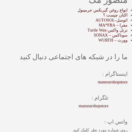
انواع روغن گیربکس جرمینول
اکتان چیست ؟
اتوسل-AUTOSOL
مفرا – MA*FRA
ترتل واکس-Turtle Wax
سوناکس – SONAX
وورث – WURTH
ما را در شبکه های اجتماعی دنبال کنید
اینستاگرام :
mansourshopstore
تلگرام :
mansourshopstore
واتس اپ :
روی شماره مورد نظر کلیک کنید.