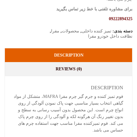
برای مشاوره تلفنی با خط زیر تماس بگیرید
09222894325
دسته بندی:
تمیز کننده داخلی
,
محصولات
,
مفرا
,
نظافت داخل خودرو مفرا
DESCRIPTION
REVIEWS (0)
DESCRIPTION
فوم تمیز کننده و جرم گیر چرم مفرا MAFRA، متشکل از ﻣﻮاد
گیاهی انتخاب بسیار مناسبی جهت پاک ﻧﻤﻮدن آﻟﻮدﮔﯽ از روی
اﻧﻮاع ﭼﺮم است. این محصول ﺑﺪون آﺳﯿﺐ رﺳﺎﻧﯽ به سطح و
بدون تغییر رنگ آن هرگونه لکه و آلودگی را از روی چرم پاک
می کند. فوم تمیزکننده مفرا مناسب جهت استفاده چرم های
حساس می باشد.