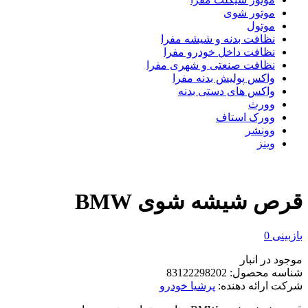
موتور شوی
موتول
نظافت بدنه و شیشه مفرا
نظافت داخل خودرو مفرا
نظافت صنعتی و شهری مفرا
واکس پولیش بدنه مفرا
واکس های دستی بدنه
وورث
وورک استاف
وونشر
وینز
قرص شیشه شوی BMW
بازبینی
0
موجود در انبار
شناسه محصول:
83122298202
شرکت ارائه دهنده:
پرشیا خودرو