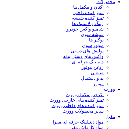
محصولات
اکتان و مکمل ها
تمیز کننده داخلی
تمیز کننده شیشه
رینگ و لاستیک ها
شامپو واکس خودرو
شیشه شوی
بوگیر ها
موتور شوی
پولیش های دستی
واکس های دستی بدنه
دیتیلینگ حرفه ای
روغن موتور
صنعتی
پد و دستمال
موتور
وورث
اکتان و مکمل وورث
تمیز کننده های خارجی وورث
تمیز کننده های داخلی وورث
سایر محصولات وورث
مفرا
مواد دیتیلینگ حرفه ای مفرا
مواد کارواش مفرا