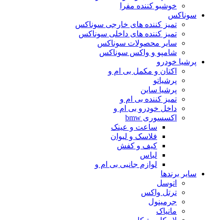
خوشبو کننده مفرا
سوناکس
تمیز کننده های خارجی سوناکس
تمیز کننده های داخلی سوناکس
سایر محصولات سوناکس
شامپو و واکس سوناکس
پرشیا خودرو
اکتان و مکمل بی ام و
پرشیاتو
پرشیا ساین
تمیز کننده بی ام و
داخل خودرو بی ام و
اکسسوری bmw
ساعت و عینک
فلاسک و لیوان
کیف و کفش
لباس
لوازم جانبی بی ام و
سایر برندها
اتوسل
ترتل واکس
جرمینول
مانیاک