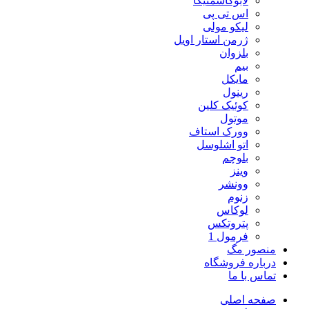
لابوکاسمتیکا
اس تی پی
لیکو مولی
ژرمن استار اویل
بلزوان
بیم
مایکل
رینول
کوئیک کلین
موتول
وورک استاف
اتو اشلوسل
بلوچم
وینز
وونشر
زنوم
لوکاس
پتروتکس
فرمول 1
منصور مگ
درباره فروشگاه
تماس با ما
صفحه اصلی