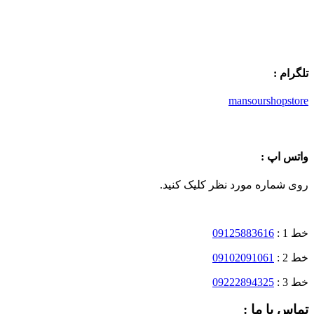
تلگرام :
mansourshopstore
واتس اپ :
روی شماره مورد نظر کلیک کنید.
خط 1 :
09125883616
خط 2 :
09102091061
خط 3 :
09222894325
تماس با ما :