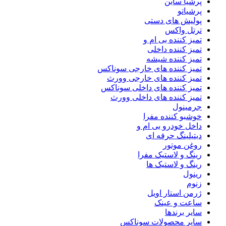
پرشیا ساین
پرشیاتو
پولیش های دستی
ترتل واکس
تمیز کننده بی ام و
تمیز کننده داخلی
تمیز کننده شیشه
تمیز کننده های خارجی سوناکس
تمیز کننده های خارجی وورث
تمیز کننده های داخلی سوناکس
تمیز کننده های داخلی وورث
جرمینول
خوشبو کننده مفرا
داخل خودرو بی ام و
دیتیلینگ حرفه ای
روغن موتور
رینگ و لاستیک مفرا
رینگ و لاستیک ها
رینول
زنوم
ژرمن استار اویل
ساعت و عینک
سایر برندها
سایر محصولات سوناکس