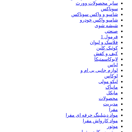
سایر محصولات وورث
سوناکس
شامپو و واکس سوناکس
شامپو واکس خودرو
شیشه شوی
صنعتی
فرمول 1
فلاسک و لیوان
کوئیک کلین
کیف و کفش
لابوکاسمتیکا
لباس
لوازم جانبی بی ام و
لوکاس
لیکو مولی
مانیاک
مایکل
محصولات
مدیریت
مفرا
مواد دیتیلینگ حرفه ای مفرا
مواد کارواش مفرا
موتور
موتور سیکلت مفرا