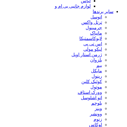
لباس
لوازم جانبی بی ام و
سایر برندها
اتوسل
ترتل واکس
جرمینول
مانیاک
لابوکاسمتیکا
اس تی پی
لیکو مولی
ژرمن استار اویل
بلزوان
بیم
مایکل
رینول
کوئیک کلین
موتول
وورک استاف
اتو اشلوسل
بلوچم
وینز
وونشر
زنوم
لوکاس