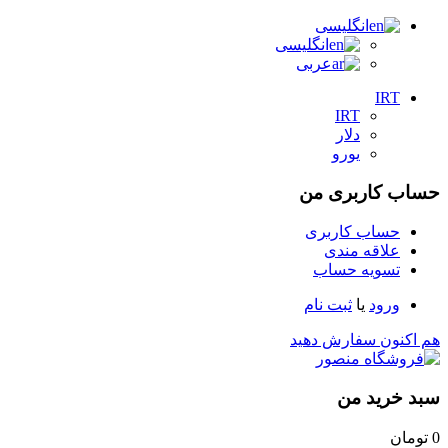
انگلیسی
انگلیسی
عربی
IRT
IRT
دلار
یورو
حساب کاربری من
حساب کاربری
علاقه مندی
تسویه حساب
ورود
یا
ثبت نام
هم اکنون سفارش دهید
سبد خرید من
0
تومان