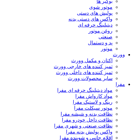
بوگیر ها
موتور شوی
پولیش های دستی
واکس های دستی بدنه
دیتیلینگ حرفه ای
روغن موتور
صنعتی
پد و دستمال
موتور
وورث
اکتان و مکمل وورث
تمیز کننده های خارجی وورث
تمیز کننده های داخلی وورث
سایر محصولات وورث
مفرا
مواد دیتیلینگ حرفه ای مفرا
مواد کارواش مفرا
رینگ و لاستیک مفرا
موتور سیکلت مفرا
نظافت بدنه و شیشه مفرا
نظافت داخل خودرو مفرا
نظافت صنعتی و شهری مفرا
واکس پولیش بدنه مفرا
اقلام جانبی و شوینده مفرا