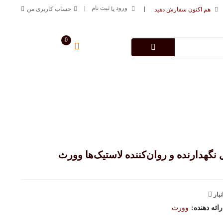
ورود
ثبت نام
یا
حساب کاربری من
هم اکنون سفارش دهید
0
سبد خرید من
0
تومان
درباره فروشگاه
تماس با ما
09125883616
خط ارتباطی
نگهدارنده و روان‌کننده لاستیک‌ها وورث
نبار
ئه دهنده:
وورث