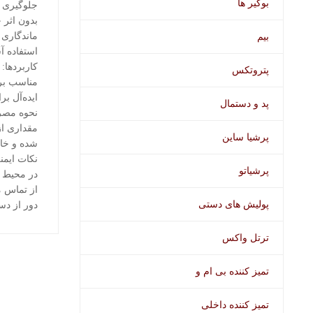
بوگیر ها
جلوگیری ا
بدون اثر 
ماندگاری 
بیم
استفاده آ
کاربردها:
پتروتکس
مناسب برا
ایده‌آل ب
پد و دستمال
نحوه مص
مقداری ا
پرشیا ساین
شده و خا
نکات ایمن
پرشیاتو
در محیط 
از تماس 
پولیش های دستی
دور از دس
ترتل واکس
تمیز کننده بی ام و
محصولات اخ
تمیز کننده داخلی