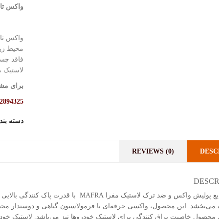
واکس تایر  3 Plus
واکس تای
محیط زیس
فاقد چس
لاستیک م
برای مشا
2894325
دسته بن
REVIEWS (0)
DESC
DESCR
اسپری مایع پولیش واکس و ضد ترک لاستیک مفرا 
ک می‌بخشد. این محصول، واکسی حرفه‌ای با فرمولاسیون گیاهی و دوستدار م
محصول خاصیت براق کنندگی برای لاستیک خودروها نیز می‌باشد. لاستیک خود