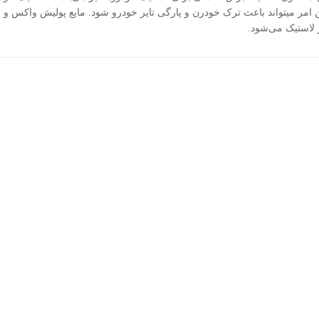
 امر میتواند باعث ترک خودرن و پارگی تایر خودرو شود. مایع پولیش واکس و
ر لاستیک می‌شود.
یر
محافظ چرم وورث
اسپری SX90 BIO چند کاره
اسپری لاستیک کوییک کلی