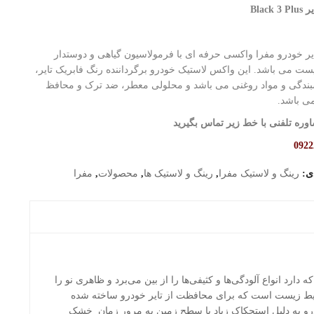
Black
ر خودرو مفرا واکسی حرفه ای با فرمولاسیون گیاهی و دوستدار
ت می باشد. این واکس لاستیک خودرو برگرداننده رنگ فابریک تایر،
بندگی و مواد روغنی می باشد و محلولی معطر، ضد ترک و محافظ
ی باشد.
وره تلفنی با خط زیر تماس بگیرید
0922
دی:
رینگ و لاستیک مفرا
,
رینگ و لاستیک ها
,
محصولات
,
مفرا
MAFRA با قدرت پاک کنندگی بالایی که دارد انواع آلودگی‌ها و کثیفی‌ها را از بین می‌برد و ظاهری نو را
حیط زیست است که برای محافظت از تایر خودرو ساخته شده
رو به دلیل استحکاک زیاد با سطح زمین به مرور زمان خشک