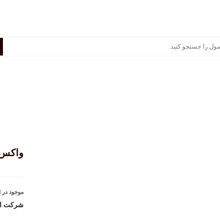
سوناکس
پرشیا خودرو
سایر برندها
منصور مگ
واکس 
موجود در ا
شرکت ارا