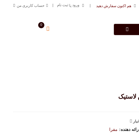
ورود
ثبت نام
یا
حساب کاربری من
هم اکنون سفارش دهید
0
سبد خرید من
0
تومان
درباره فروشگاه
تماس با ما
09125883616
خط ارتباطی
لاستیک
نبار
ئه دهنده:
مفرا