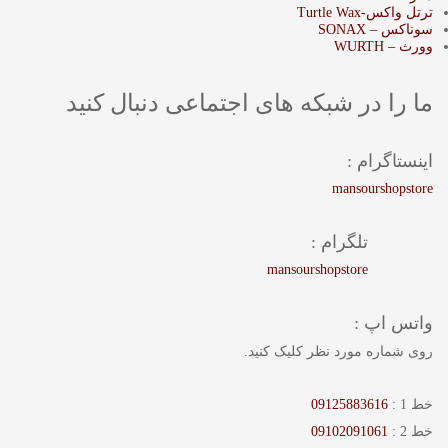
ترتل واکس-Turtle Wax
سوناکس – SONAX
وورث – WURTH
ما را در شبکه های اجتماعی دنبال کنید
اینستاگرام :
mansourshopstore
تلگرام :
mansourshopstore
واتس اپ :
روی شماره مورد نظر کلیک کنید.
خط 1 :
09125883616
خط 2 :
09102091061