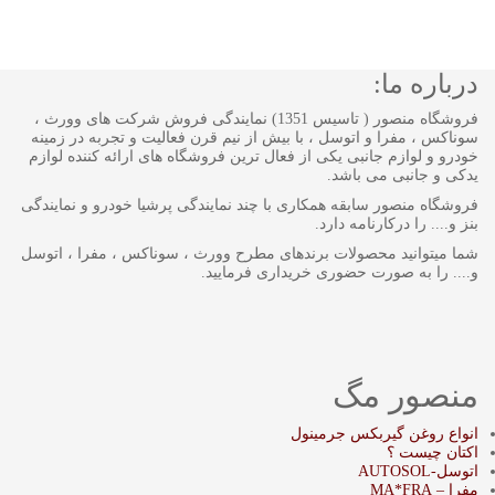
درباره ما:
فروشگاه منصور ( تاسیس 1351) نمایندگی فروش شرکت های وورث ،
سوناکس ، مفرا و اتوسل ، با بیش از نیم قرن فعالیت و تجربه در زمینه
خودرو و لوازم جانبی یکی از فعال ترین فروشگاه های ارائه کننده لوازم
یدکی و جانبی می باشد.
فروشگاه منصور سابقه همکاری با چند نمایندگی پرشیا خودرو و نمایندگی
بنز و.... را درکارنامه دارد.
شما میتوانید محصولات برندهای مطرح وورث ، سوناکس ، مفرا ، اتوسل
و.... را به صورت حضوری خریداری فرمایید.
منصور مگ
انواع روغن گیربکس جرمینول
اکتان چیست ؟
اتوسل-AUTOSOL
مفرا – MA*FRA