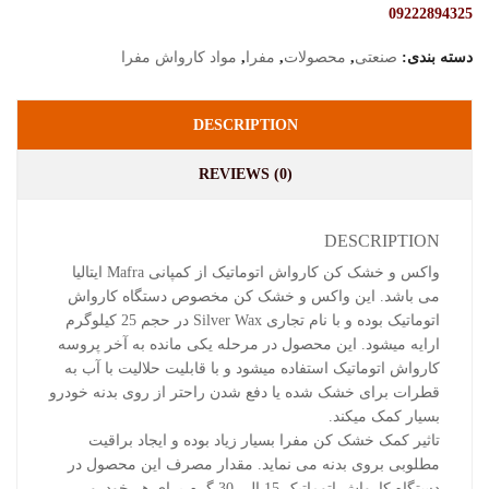
09222894325
دسته بندی:
صنعتی
,
محصولات
,
مفرا
,
مواد کارواش مفرا
DESCRIPTION
REVIEWS (0)
DESCRIPTION
واکس و خشک کن کارواش اتوماتیک از کمپانی Mafra ایتالیا
می باشد. این واکس و خشک کن مخصوص دستگاه کارواش
اتوماتیک بوده و با نام تجاری Silver Wax در حجم 25 کیلوگرم
ارایه میشود. این محصول در مرحله یکی مانده به آخر پروسه
کارواش اتوماتیک استفاده میشود و با قابلیت حلالیت با آب به
قطرات برای خشک شده یا دفع شدن راحتر از روی بدنه خودرو
بسیار کمک میکند.
تاثیر کمک خشک کن مفرا بسیار زیاد بوده و ایجاد براقیت
مطلوبی بروی بدنه می نماید. مقدار مصرف این محصول در
دستگاه کارواش اتوماتیک 15 الی 30 گرم برای هر خودرو