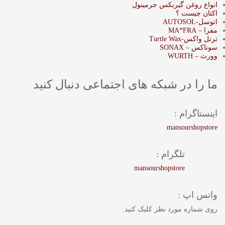
انواع روغن گیربکس جرمینول
اکتان چیست ؟
اتوسل-AUTOSOL
مفرا – MA*FRA
ترتل واکس-Turtle Wax
سوناکس – SONAX
وورث – WURTH
ما را در شبکه های اجتماعی دنبال کنید
اینستاگرام :
mansourshopstore
تلگرام :
mansourshopstore
واتس اپ :
روی شماره مورد نظر کلیک کنید.