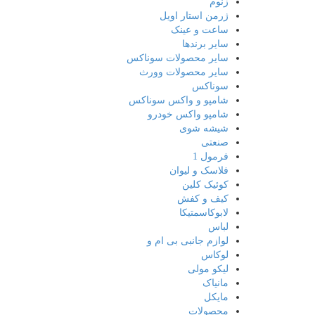
زنوم
ژرمن استار اویل
ساعت و عینک
سایر برندها
سایر محصولات سوناکس
سایر محصولات وورث
سوناکس
شامپو و واکس سوناکس
شامپو واکس خودرو
شیشه شوی
صنعتی
فرمول 1
فلاسک و لیوان
کوئیک کلین
کیف و کفش
لابوکاسمتیکا
لباس
لوازم جانبی بی ام و
لوکاس
لیکو مولی
مانیاک
مایکل
محصولات