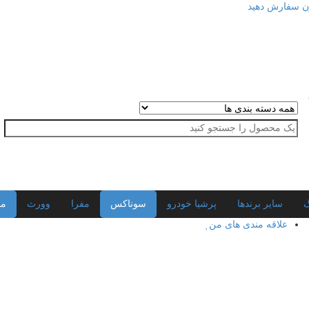
ن سفارش دهید
گ
سایر برندها
پرشیا خودرو
سوناکس
مفرا
وورث
مح
علاقه مندی های من