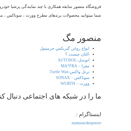
فروشگاه منصور سابقه همکاری با چند نمایندگی پرشیا خودرو و ن
شما میتوانید محصولات برندهای مطرح وورث ، سوناکس ، مفر
منصور مگ
انواع روغن گیربکس جرمینول
اکتان چیست ؟
اتوسل-AUTOSOL
مفرا – MA*FRA
ترتل واکس-Turtle Wax
سوناکس – SONAX
وورث – WURTH
ما را در شبکه های اجتماعی دنبال کن
اینستاگرام :
mansourshopstore