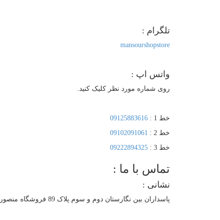
تلگرام :
mansourshopstore
واتس اپ :
روی شماره مورد نظر کلیک کنید.
خط 1 :
09125883616
خط 2 :
09102091061
خط 3 :
09222894325
تماس با ما :
نشانی :
پاسداران بین نگارستان دوم و سوم پلاک 89 فروشگاه منصور