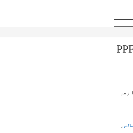
لیش و محافظ کاور و PPF
 را از بین
ناکس
,