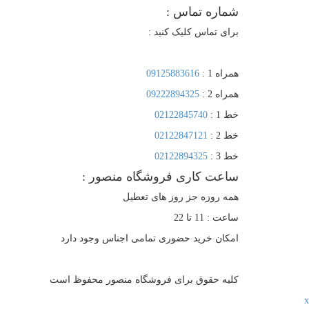
شماره تماس :
برای تماس کلیک کنید :
همراه 1 :
09125883616
همراه 2 :
09222894325
خط 1 :
02122845740
خط 2 :
02122847121
خط 3 :
02122894325
ساعت کاری فروشگاه منصور :
همه روزه جز روز های تعطیل
ساعت : 11 تا 22
امکان خرید حضوری تمامی اجناس وجود دارد
کلیه حقوق برای فروشگاه منصور محفوظ است
x