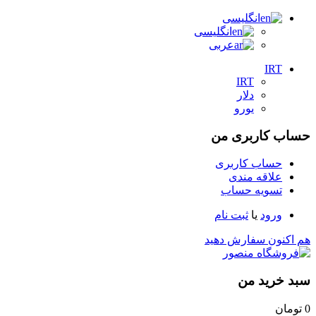
انگلیسی
انگلیسی
عربی
IRT
IRT
دلار
یورو
حساب کاربری من
حساب کاربری
علاقه مندی
تسویه حساب
ورود
یا
ثبت نام
هم اکنون سفارش دهید
سبد خرید من
0
تومان