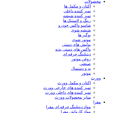
محصولات
اکتان و مکمل ها
تمیز کننده داخلی
تمیز کننده شیشه
رینگ و لاستیک ها
شامپو واکس خودرو
شیشه شوی
بوگیر ها
موتور شوی
پولیش های دستی
واکس های دستی بدنه
دیتیلینگ حرفه ای
روغن موتور
صنعتی
پد و دستمال
موتور
وورث
اکتان و مکمل وورث
تمیز کننده های خارجی وورث
تمیز کننده های داخلی وورث
سایر محصولات وورث
مفرا
مواد دیتیلینگ حرفه ای مفرا
مواد کارواش مفرا