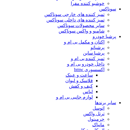
خوشبو کننده مفرا
سوناکس
تمیز کننده های خارجی سوناکس
تمیز کننده های داخلی سوناکس
سایر محصولات سوناکس
شامپو و واکس سوناکس
پرشیا خودرو
اکتان و مکمل بی ام و
پرشیاتو
پرشیا ساین
تمیز کننده بی ام و
داخل خودرو بی ام و
اکسسوری bmw
ساعت و عینک
فلاسک و لیوان
کیف و کفش
لباس
لوازم جانبی بی ام و
سایر برندها
اتوسل
ترتل واکس
جرمینول
مانیاک