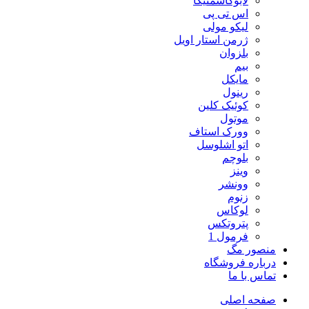
لابوکاسمتیکا
اس تی پی
لیکو مولی
ژرمن استار اویل
بلزوان
بیم
مایکل
رینول
کوئیک کلین
موتول
وورک استاف
اتو اشلوسل
بلوچم
وینز
وونشر
زنوم
لوکاس
پتروتکس
فرمول 1
منصور مگ
درباره فروشگاه
تماس با ما
صفحه اصلی