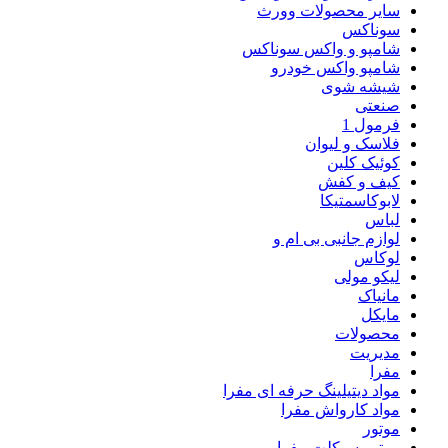
سایر محصولات وورث
سوناکس
شامپو و واکس سوناکس
شامپو واکس خودرو
شیشه شوی
صنعتی
فرمول 1
فلاسک و لیوان
کوئیک کلین
کیف و کفش
لابوکاسمتیکا
لباس
لوازم جانبی بی ام و
لوکاس
لیکو مولی
مانیاک
مایکل
محصولات
مدیریت
مفرا
مواد دیتیلینگ حرفه ای مفرا
مواد کارواش مفرا
موتور
موتور سیکلت مفرا