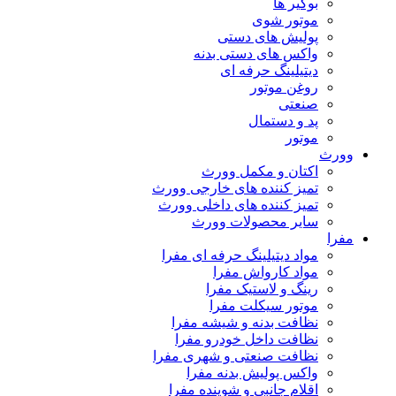
بوگیر ها
موتور شوی
پولیش های دستی
واکس های دستی بدنه
دیتیلینگ حرفه ای
روغن موتور
صنعتی
پد و دستمال
موتور
وورث
اکتان و مکمل وورث
تمیز کننده های خارجی وورث
تمیز کننده های داخلی وورث
سایر محصولات وورث
مفرا
مواد دیتیلینگ حرفه ای مفرا
مواد کارواش مفرا
رینگ و لاستیک مفرا
موتور سیکلت مفرا
نظافت بدنه و شیشه مفرا
نظافت داخل خودرو مفرا
نظافت صنعتی و شهری مفرا
واکس پولیش بدنه مفرا
اقلام جانبی و شوینده مفرا