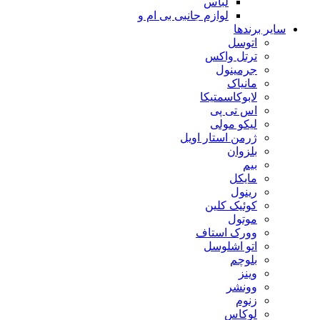
لباس
لوازم جانبی بی ام و
سایر برندها
اتوسل
ترتل واکس
جرمینول
مانیاک
لابوکاسمتیکا
اس تی پی
لیکو مولی
ژرمن استار اویل
بلزوان
بیم
مایکل
رینول
کوئیک کلین
موتول
وورک استاف
اتو اشلوسل
بلوچم
وینز
وونشر
زنوم
لوکاس