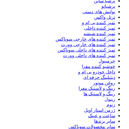
پرشیا ساین
پرشیاتو
پولیش های دستی
ترتل واکس
تمیز کننده بی ام و
تمیز کننده داخلی
تمیز کننده شیشه
تمیز کننده های خارجی سوناکس
تمیز کننده های خارجی وورث
تمیز کننده های داخلی سوناکس
تمیز کننده های داخلی وورث
جرمینول
خوشبو کننده مفرا
داخل خودرو بی ام و
دیتیلینگ حرفه ای
روغن موتور
رینگ و لاستیک مفرا
رینگ و لاستیک ها
رینول
زنوم
ژرمن استار اویل
ساعت و عینک
سایر برندها
سایر محصولات سوناکس