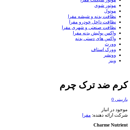
موتور شوی
موتول
نظافت بدنه و شیشه مفرا
نظافت داخل خودرو مفرا
نظافت صنعتی و شهری مفرا
واکس پولیش بدنه مفرا
واکس های دستی بدنه
وورث
وورک استاف
وونشر
وینز
کرم ضد ترک چرم
بازبینی
0
موجود در انبار
شرکت ارائه دهنده:
مفرا
Charme Nutrient