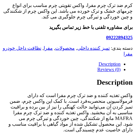
کرم ضد ترک چرم مفرا، واکس تقویتی چرم مناسب برای انواع
چرمهای خشک و ترک خورده می باشد. این واکس چرم از شکنندگی
و چین خوردگی و تیرگی چرم جلوگیری می کند.
برای مشاوره تلفنی با خط زیر تماس بگیرید
09222894325
دسته بندی:
تمیز کننده داخلی
,
محصولات
,
مفرا
,
نظافت داخل خودرو
مفرا
Description
Reviews (0)
Description
واﮐﺲ ﺗﻐﺬﯾﻪ ﮐﻨﻨﺪه و ﺿﺪ ﺗﺮک ﭼﺮم مفرا است که دارای
فرمولاسیونی منحصربه‌فرد است. با کمک این واکس چرم، ضمن
تمیز کردن آن می‌توانید حالت کهنگی را نیز از بین برده و براقیت
مناسبی به آن ببخشید. واﮐﺲ ﺗﻐﺬﯾﻪ ﮐﻨﻨﺪه و ﺿﺪ ﺗﺮک ﭼﺮم مفرا
MAFRA ﻣﺎﻧﻊ از ﺷﮑﻨﻨﺪﮔﯽ، ﭼﯿﻦ ﺧﻮردﮔﯽ و ﺗﯿﺮﮔﯽ ﭼﺮم می
شود. این محصول ﺗﺸﮑﯿﻞ ﺷﺪه از ﻣﻮاد گیاهی ﺑﺎ ﺑﺮاﻗﯿﺖ ﻣﻨﺎﺳﺐ و
دارای خاصیت ﻋﺪم ﭼﺴﺒﻨﺪﮔﯽ است.