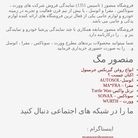
فروشگاه منصور ( تاسیس 1351) نمایندگی فروش شرکت های وورث ،
سوناکس ، مفرا و اتوسل ، با بیش از نیم قرن فعالیت و تجربه در زمینه
خودرو و لوازم جانبی یکی از فعال ترین فروشگاه های ارائه کننده لوازم
یدکی و جانبی می باشد.
فروشگاه منصور سابقه همکاری با چند نمایندگی پرشیا خودرو و نمایندگی
بنز و.... را درکارنامه دارد.
شما میتوانید محصولات برندهای مطرح وورث ، سوناکس ، مفرا ، اتوسل
و.... را به صورت حضوری خریداری فرمایید.
منصور مگ
انواع روغن گیربکس جرمینول
اکتان چیست ؟
اتوسل-AUTOSOL
مفرا – MA*FRA
ترتل واکس-Turtle Wax
سوناکس – SONAX
وورث – WURTH
ما را در شبکه های اجتماعی دنبال کنید
اینستاگرام :
mansourshopstore