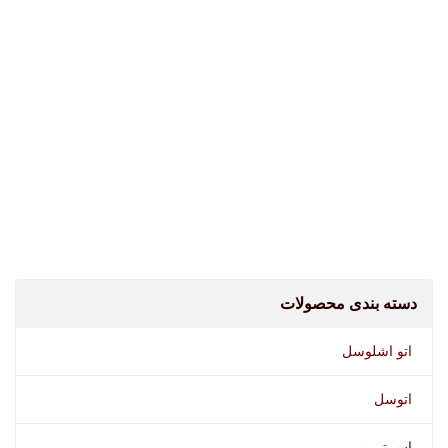
اسپری محافظ ترمز وورث
اسپری محافظ کنتاکت وورث
قاب پلاک وورث
دسته بندی محصولات
اتو اشلوسل
اتوسل
اس تی پی