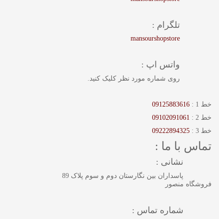
تلگرام :
mansourshopstore
واتس اپ :
روی شماره مورد نظر کلیک کنید.
خط 1 :
09125883616
خط 2 :
09102091061
خط 3 :
09222894325
تماس با ما :
نشانی :
پاسداران بین نگارستان دوم و سوم پلاک 89
فروشگاه منصور
شماره تماس :