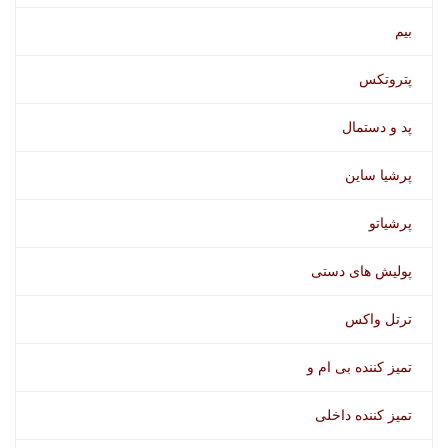
پک 12 عددی اکتان بوستر وورث
بیم
پتروتکس
پد و دستمال
پرشیا ساین
پرشیاتو
پولیش های دستی
ترتل واکس
تمیز کننده بی ام و
تمیز کننده داخلی