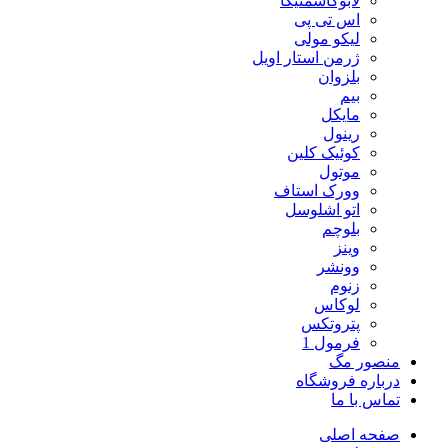
لابوکاسمتیکا
اس تی پی
لیکو مولی
ژرمن استار اویل
بلزوان
بیم
مایکل
رینول
کوئیک کلین
موتول
وورک استاف
اتو اشلوسل
بلوچم
وینز
وونشر
زنوم
لوکاس
پتروتکس
فرمول 1
منصور مگ
درباره فروشگاه
تماس با ما
صفحه اصلی