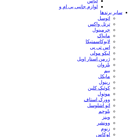
لباس
لوازم جانبی بی ام و
سایر برندها
اتوسل
ترتل واکس
جرمینول
مانیاک
لابوکاسمتیکا
اس تی پی
لیکو مولی
ژرمن استار اویل
بلزوان
بیم
مایکل
رینول
کوئیک کلین
موتول
وورک استاف
اتو اشلوسل
بلوچم
وینز
وونشر
زنوم
لوکاس