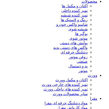
محصولات
اکتان و مکمل ها
تمیز کننده داخلی
تمیز کننده شیشه
رینگ و لاستیک ها
شامپو واکس خودرو
شیشه شوی
بوگیر ها
موتور شوی
پولیش های دستی
واکس های دستی بدنه
دیتیلینگ حرفه ای
روغن موتور
صنعتی
پد و دستمال
موتور
وورث
اکتان و مکمل وورث
تمیز کننده های خارجی وورث
تمیز کننده های داخلی وورث
سایر محصولات وورث
مفرا
مواد دیتیلینگ حرفه ای مفرا
مواد کارواش مفرا