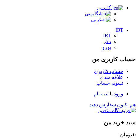
انگلیسی
انگلیسی
عربی
IRT
IRT
دلار
یورو
حساب کاربری من
حساب کاربری
علاقه مندی
تسویه حساب
ورود
یا
ثبت نام
هم اکنون سفارش دهید
سبد خرید من
0
تومان