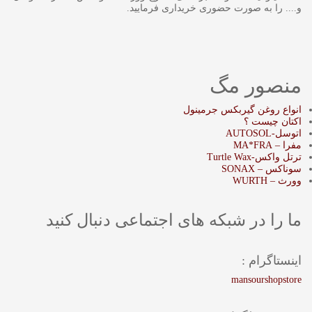
و.... را به صورت حضوری خریداری فرمایید.
منصور مگ
انواع روغن گیربکس جرمینول
اکتان چیست ؟
اتوسل-AUTOSOL
مفرا – MA*FRA
ترتل واکس-Turtle Wax
سوناکس – SONAX
وورث – WURTH
ما را در شبکه های اجتماعی دنبال کنید
اینستاگرام :
mansourshopstore