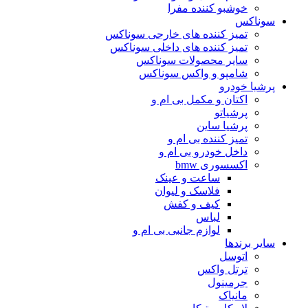
خوشبو کننده مفرا
سوناکس
تمیز کننده های خارجی سوناکس
تمیز کننده های داخلی سوناکس
سایر محصولات سوناکس
شامپو و واکس سوناکس
پرشیا خودرو
اکتان و مکمل بی ام و
پرشیاتو
پرشیا ساین
تمیز کننده بی ام و
داخل خودرو بی ام و
اکسسوری bmw
ساعت و عینک
فلاسک و لیوان
کیف و کفش
لباس
لوازم جانبی بی ام و
سایر برندها
اتوسل
ترتل واکس
جرمینول
مانیاک