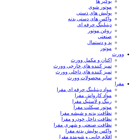
بوگیر ها
موتور شوی
پولیش های دستی
واکس های دستی بدنه
دیتیلینگ حرفه ای
روغن موتور
صنعتی
پد و دستمال
موتور
وورث
اکتان و مکمل وورث
تمیز کننده های خارجی وورث
تمیز کننده های داخلی وورث
سایر محصولات وورث
مفرا
مواد دیتیلینگ حرفه ای مفرا
مواد کارواش مفرا
رینگ و لاستیک مفرا
موتور سیکلت مفرا
نظافت بدنه و شیشه مفرا
نظافت داخل خودرو مفرا
نظافت صنعتی و شهری مفرا
واکس پولیش بدنه مفرا
اقلام جانبی و شوینده مفرا