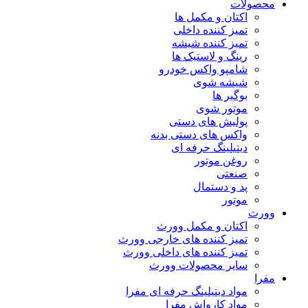
محصولات
اکتان و مکمل ها
تمیز کننده داخلی
تمیز کننده شیشه
رینگ و لاستیک ها
شامپو واکس خودرو
شیشه شوی
بوگیر ها
موتور شوی
پولیش های دستی
واکس های دستی بدنه
دیتیلینگ حرفه ای
روغن موتور
صنعتی
پد و دستمال
موتور
وورث
اکتان و مکمل وورث
تمیز کننده های خارجی وورث
تمیز کننده های داخلی وورث
سایر محصولات وورث
مفرا
مواد دیتیلینگ حرفه ای مفرا
مواد کارواش مفرا