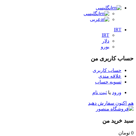
انگلیسی
انگلیسی
عربی
IRT
IRT
دلار
یورو
حساب کاربری من
حساب کاربری
علاقه مندی
تسویه حساب
ورود
یا
ثبت نام
هم اکنون سفارش دهید
سبد خرید من
0
تومان