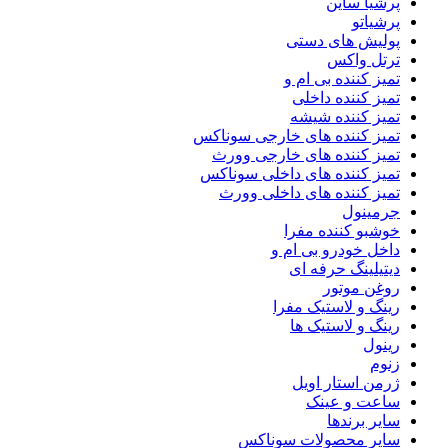
پرشیا ساین
پرشیاتو
پولیش های دستی
ترتل واکس
تمیز کننده بی ام و
تمیز کننده داخلی
تمیز کننده شیشه
تمیز کننده های خارجی سوناکس
تمیز کننده های خارجی وورث
تمیز کننده های داخلی سوناکس
تمیز کننده های داخلی وورث
جرمینول
خوشبو کننده مفرا
داخل خودرو بی ام و
دیتیلینگ حرفه ای
روغن موتور
رینگ و لاستیک مفرا
رینگ و لاستیک ها
رینول
زنوم
ژرمن استار اویل
ساعت و عینک
سایر برندها
سایر محصولات سوناکس