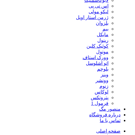
لابوکاسمتیکا
اس تی پی
لیکو مولی
ژرمن استار اویل
بلزوان
بیم
مایکل
رینول
کوئیک کلین
موتول
وورک استاف
اتو اشلوسل
بلوچم
وینز
وونشر
زنوم
لوکاس
پتروتکس
فرمول 1
منصور مگ
درباره فروشگاه
تماس با ما
صفحه اصلی