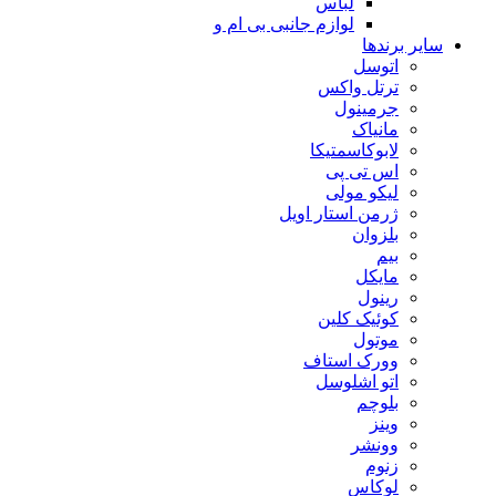
لباس
لوازم جانبی بی ام و
سایر برندها
اتوسل
ترتل واکس
جرمینول
مانیاک
لابوکاسمتیکا
اس تی پی
لیکو مولی
ژرمن استار اویل
بلزوان
بیم
مایکل
رینول
کوئیک کلین
موتول
وورک استاف
اتو اشلوسل
بلوچم
وینز
وونشر
زنوم
لوکاس