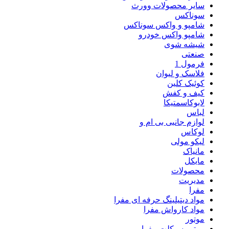
سایر محصولات وورث
سوناکس
شامپو و واکس سوناکس
شامپو واکس خودرو
شیشه شوی
صنعتی
فرمول 1
فلاسک و لیوان
کوئیک کلین
کیف و کفش
لابوکاسمتیکا
لباس
لوازم جانبی بی ام و
لوکاس
لیکو مولی
مانیاک
مایکل
محصولات
مدیریت
مفرا
مواد دیتیلینگ حرفه ای مفرا
مواد کارواش مفرا
موتور
موتور سیکلت مفرا