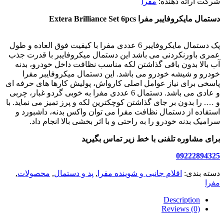
شرکت ارائه دهنده:
مفرا
دستمال مایکروفایبر مفرا Extera Brilliance Set 6pcs
پک دستمال مایکروفایبر 6 عددی مفرا با کیفیت فوق العاده و طول
عمری باورنکردنی می باشد این دستمال میکروفایبر با قدرت جذب
آب بالا بدون باقی گذاشتن لکه مناسب نظافت داخل خودرو، بدنه
خودرو و شیشه خودرو می باشد. این دستمال میکروفایبر مفرا
پاسخی برای نیاز عوامل اصلی کارواش، پولیش کارها های حرفه ای
و عادی می باشد. دستمال 6 عددی مفرا به خوبی گردو غبار، چربی
و …. را بدون بر جای گذاشتن کوچکترین لکه و پرز تمیز می نماید. با
استفاده از دستمال نظافت مفرا می توان واکس بدنه، داشبورد و
سرامیک بدنه خودرو را به راحتی و با اثر بخشی بالا انجام داد.
برای مشاوره تلفنی با خط زیر تماس بگیرید
09222894325
دسته بندی:
اقلام جانبی و شوینده مفرا
,
پد و دستمال
,
محصولات
,
مفرا
Description
Reviews (0)